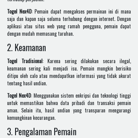
Togel Nex4D
: Pemain dapat mengakses permainan ini di mana
saja dan kapan saja selama terhubung dengan internet. Dengan
aplikasi atau situs web yang ramah pengguna, pemain dapat
dengan mudah memasang taruhan.
2. Keamanan
Togel Tradisional
: Karena sering dilakukan secara ilegal,
keamanan sering kali menjadi isu. Pemain mungkin berisiko
ditipu oleh calo atau mendapatkan informasi yang tidak akurat
tentang hasil undian.
Togel Nex4D
: Menggunakan sistem enkripsi dan teknologi tinggi
untuk memastikan bahwa data pribadi dan transaksi pemain
aman. Selain itu, hasil undian yang transparan mengurangi
kemungkinan kecurangan.
3. Pengalaman Pemain