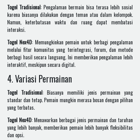
Togel Tradisional
: Pengalaman bermain bisa terasa lebih sosial
karena biasanya dilakukan dengan teman atau dalam kelompok.
Namun, keterbatasan waktu dan ruang dapat membatasi
interaksi.
Togel Nex4D
: Memungkinkan pemain untuk berbagi pengalaman
melalui fitur komunitas yang terintegrasi, forum, dan metode
berbagi hasil secara langsung. Ini memberikan pengalaman lebih
interaktif, meskipun secara digital.
4. Variasi Permainan
Togel Tradisional
: Biasanya memiliki jenis permainan yang
standar dan tetap. Pemain mungkin merasa bosan dengan pilihan
yang terbatas.
Togel Nex4D
: Menawarkan berbagai jenis permainan dan taruhan
yang lebih banyak, memberikan pemain lebih banyak fleksibilitas
dan opsi.