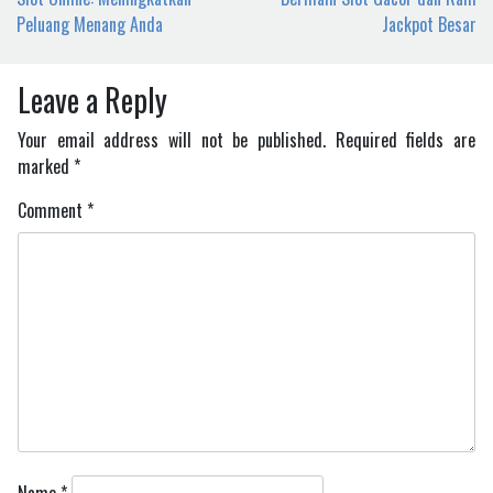
navigation
Peluang Menang Anda
Jackpot Besar
Leave a Reply
Your email address will not be published.
Required fields are
marked
*
Comment
*