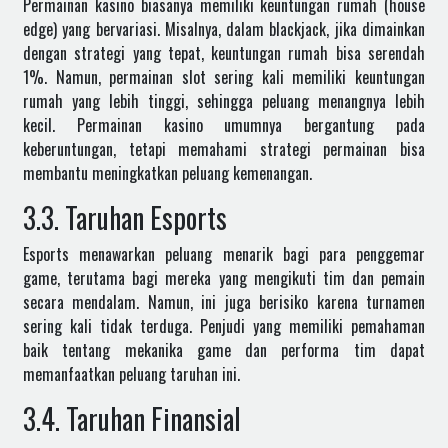
Permainan kasino biasanya memiliki keuntungan rumah (house
edge) yang bervariasi. Misalnya, dalam blackjack, jika dimainkan
dengan strategi yang tepat, keuntungan rumah bisa serendah
1%. Namun, permainan slot sering kali memiliki keuntungan
rumah yang lebih tinggi, sehingga peluang menangnya lebih
kecil. Permainan kasino umumnya bergantung pada
keberuntungan, tetapi memahami strategi permainan bisa
membantu meningkatkan peluang kemenangan.
3.3. Taruhan Esports
Esports menawarkan peluang menarik bagi para penggemar
game, terutama bagi mereka yang mengikuti tim dan pemain
secara mendalam. Namun, ini juga berisiko karena turnamen
sering kali tidak terduga. Penjudi yang memiliki pemahaman
baik tentang mekanika game dan performa tim dapat
memanfaatkan peluang taruhan ini.
3.4. Taruhan Finansial