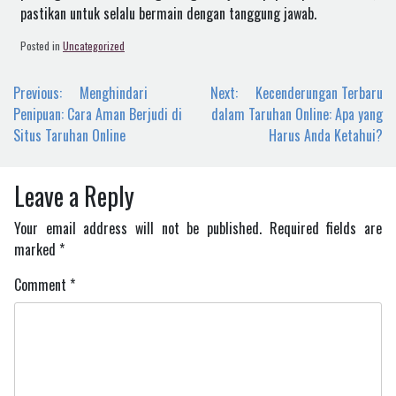
pastikan untuk selalu bermain dengan tanggung jawab.
Posted in
Uncategorized
Post
Previous:
Menghindari
Next:
Kecenderungan Terbaru
navigation
Penipuan: Cara Aman Berjudi di
dalam Taruhan Online: Apa yang
Situs Taruhan Online
Harus Anda Ketahui?
Leave a Reply
Your email address will not be published.
Required fields are
marked
*
Comment
*