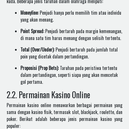
kuda. Beberapa jenis taruhan dalam olahraga meliputi:
Moneyline:
Penjudi hanya perlu memilih tim atau individu
yang akan menang.
Point Spread:
Penjudi bertaruh pada margin kemenangan,
di mana satu tim harus menang dengan selisih tertentu.
Total (Over/Under):
Penjudi bertaruh pada jumlah total
poin yang dicetak dalam pertandingan.
Proposisi (Prop Bets):
Taruhan pada peristiwa tertentu
dalam pertandingan, seperti siapa yang akan mencetak
gol pertama.
2.2. Permainan Kasino Online
Permainan kasino online menawarkan berbagai permainan yang
sama dengan kasino fisik, termasuk slot, blackjack, roulette, dan
poker. Berikut adalah beberapa jenis permainan kasino yang
populer: