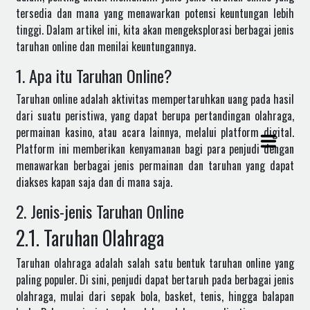
tersedia dan mana yang menawarkan potensi keuntungan lebih
tinggi. Dalam artikel ini, kita akan mengeksplorasi berbagai jenis
taruhan online dan menilai keuntungannya.
1. Apa itu Taruhan Online?
Taruhan online adalah aktivitas mempertaruhkan uang pada hasil
dari suatu peristiwa, yang dapat berupa pertandingan olahraga,
permainan kasino, atau acara lainnya, melalui platform digital.
Platform ini memberikan kenyamanan bagi para penjudi dengan
menawarkan berbagai jenis permainan dan taruhan yang dapat
diakses kapan saja dan di mana saja.
2. Jenis-jenis Taruhan Online
2.1. Taruhan Olahraga
Taruhan olahraga adalah salah satu bentuk taruhan online yang
paling populer. Di sini, penjudi dapat bertaruh pada berbagai jenis
olahraga, mulai dari sepak bola, basket, tenis, hingga balapan