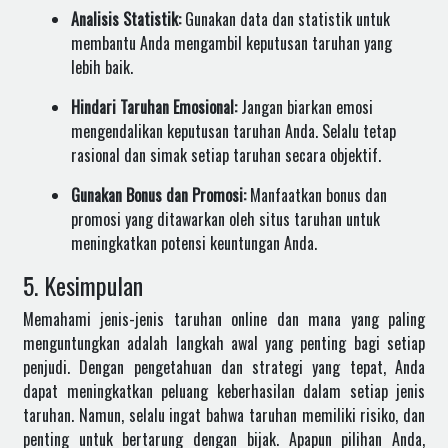
Analisis Statistik:
Gunakan data dan statistik untuk
membantu Anda mengambil keputusan taruhan yang
lebih baik.
Hindari Taruhan Emosional:
Jangan biarkan emosi
mengendalikan keputusan taruhan Anda. Selalu tetap
rasional dan simak setiap taruhan secara objektif.
Gunakan Bonus dan Promosi:
Manfaatkan bonus dan
promosi yang ditawarkan oleh situs taruhan untuk
meningkatkan potensi keuntungan Anda.
5. Kesimpulan
Memahami jenis-jenis taruhan online dan mana yang paling
menguntungkan adalah langkah awal yang penting bagi setiap
penjudi. Dengan pengetahuan dan strategi yang tepat, Anda
dapat meningkatkan peluang keberhasilan dalam setiap jenis
taruhan. Namun, selalu ingat bahwa taruhan memiliki risiko, dan
penting untuk bertarung dengan bijak. Apapun pilihan Anda,