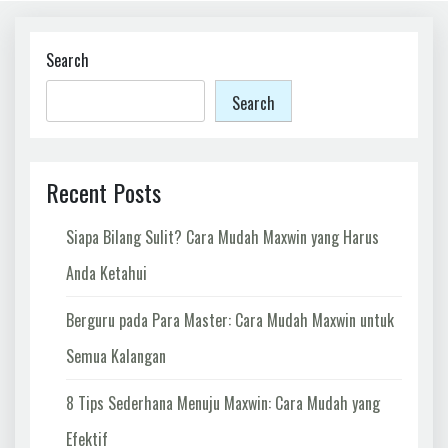
Search
Search
Recent Posts
Siapa Bilang Sulit? Cara Mudah Maxwin yang Harus
Anda Ketahui
Berguru pada Para Master: Cara Mudah Maxwin untuk
Semua Kalangan
8 Tips Sederhana Menuju Maxwin: Cara Mudah yang
Efektif