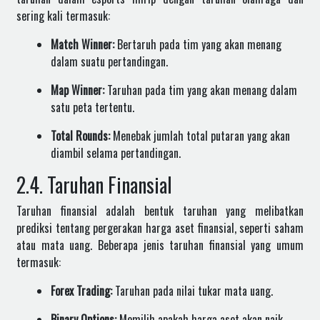
sering kali termasuk:
Match Winner:
Bertaruh pada tim yang akan menang
dalam suatu pertandingan.
Map Winner:
Taruhan pada tim yang akan menang dalam
satu peta tertentu.
Total Rounds:
Menebak jumlah total putaran yang akan
diambil selama pertandingan.
2.4. Taruhan Finansial
Taruhan finansial adalah bentuk taruhan yang melibatkan
prediksi tentang pergerakan harga aset finansial, seperti saham
atau mata uang. Beberapa jenis taruhan finansial yang umum
termasuk:
Forex Trading:
Taruhan pada nilai tukar mata uang.
Binary Options:
Memilih apakah harga aset akan naik