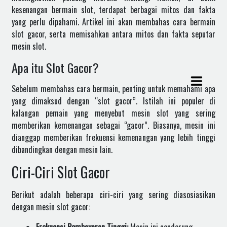
kesenangan bermain slot, terdapat berbagai mitos dan fakta
yang perlu dipahami. Artikel ini akan membahas cara bermain
slot gacor, serta memisahkan antara mitos dan fakta seputar
mesin slot.
Apa itu Slot Gacor?
Sebelum membahas cara bermain, penting untuk memahami apa
yang dimaksud dengan “slot gacor”. Istilah ini populer di
kalangan pemain yang menyebut mesin slot yang sering
memberikan kemenangan sebagai “gacor”. Biasanya, mesin ini
dianggap memberikan frekuensi kemenangan yang lebih tinggi
dibandingkan dengan mesin lain.
Ciri-Ciri Slot Gacor
Berikut adalah beberapa ciri-ciri yang sering diasosiasikan
dengan mesin slot gacor: