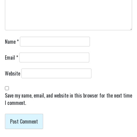
Name
*
Email
*
Website
Save my name, email, and website in this browser for the next time
I comment.