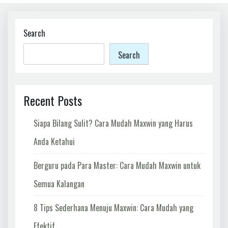
Search
Search
Recent Posts
Siapa Bilang Sulit? Cara Mudah Maxwin yang Harus
Anda Ketahui
Berguru pada Para Master: Cara Mudah Maxwin untuk
Semua Kalangan
8 Tips Sederhana Menuju Maxwin: Cara Mudah yang
Efektif