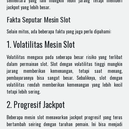
sementara yang lain mungkin lebih jarang tetapi memberi
jackpot yang lebih besar.
Fakta Seputar Mesin Slot
Selain mitos, ada beberapa fakta yang juga perlu dipahami:
1. Volatilitas Mesin Slot
Volatilitas mengacu pada seberapa besar risiko yang terlibat
dalam permainan slot. Slot dengan volatilitas tinggi mungkin
jarang memberikan kemenangan, tetapi saat menang,
pembayarannya bisa sangat besar. Sebaliknya, slot dengan
volatilitas rendah memberikan kemenangan yang lebih kecil
tetapi lebih sering.
2. Progresif Jackpot
Beberapa mesin slot menawarkan jackpot progresif yang terus
bertambah seiring dengan taruhan pemain. Ini bisa menjadi