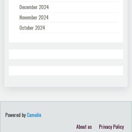
December 2024
November 2024
October 2024
Powered by
Camolin
About us
Privacy Policy